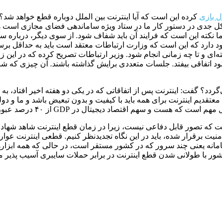
ل بازی
کرده این است که آیا اینترنت بین الملل دوباره قطع خواهد شد
 شکل جدی در دستور کار ما در ستاد ویژه ساماندهی فضای مجازی است
 نکته این است که فرایند آن باید شفاف شود. از سوی دیگر، درباره س
 دارد که این است که وزارت ارتباطات معتقد است باید به حداقل برساند
ای و تا چه زمانی انجام شود. وزیر ارتباطات تصریح کرده که در این زم
لود اتفاقی بیفتد. جلسات متعددی برایش گذاشته باشند. آن چیزی که ش
گردد؟ گفت: اینترنت پس از اتفاقاتی که در یکی دو هفته اخیر افتاد، 
. ما معتقدیم اینترنت برای همه باید با کیفیت و بدون تبعیض باشد و ما و
 از ۴۰ درصد عبور می‌کند، ما نمی‌توانیم و نباید با خودتحریمی از آن جا بمانیم.
است که تصور قابل دفاعی نیست، زیرا در زمان قطع اینترنت شاهد شها
امنیت برقرار شده، باید در این نگاه تجدیدنظر کنیم. قطعی اینترنت عو
سامانه یعنی چند سرور که در کشور مستقر است، در حالی که همه ابزار
 کشور با طولانی شدن قطع اینترنت در برابر حملات سایبری آسیب پذیر 