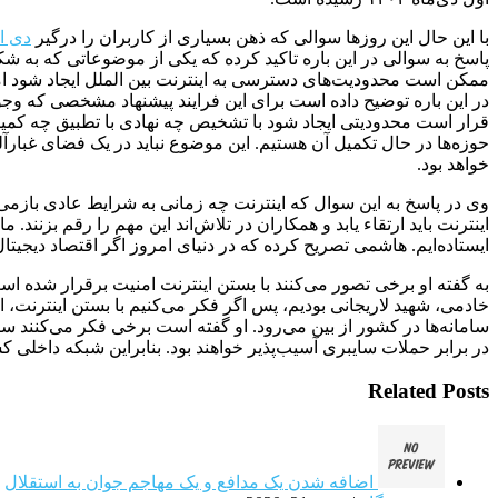
با این حال این روزها سوالی که ذهن بسیاری از کاربران را درگیر
دی ا
پاسخ به سوالی در این باره تاکید کرده که یکی از موضوعاتی که به
ممکن است محدودیت‌های دسترسی به اینترنت بین الملل ایجاد شود اما
در این باره توضیح داده است برای این فرایند پیشنهاد مشخصی که وجود
قرار است محدودیتی ایجاد شود با تشخیص چه نهادی با تطبیق چه کمیته‌
حوزه‌ها در حال تکمیل آن هستیم. این موضوع نباید در یک فضای غبارآ
خواهد بود.
وی در پاسخ به این سوال که اینترنت چه زمانی به شرایط عادی بازمی‌
اینترنت باید ارتقاء یابد و همکاران در تلاش‌اند این مهم را رقم بزنند
ایستاده‌ایم. هاشمی تصریح کرده که در دنیای امروز اگر اقتصاد دیجیتال مهم است که هست و سهم اقتصاد دیجیتال در GDP
به گفته او برخی تصور می‌کنند با بستن اینترنت امنیت برقرار شده 
خادمی، شهید لاریجانی بودیم، پس اگر فکر می‌کنیم با بستن اینترنت، 
سامانه‌ها در کشور از بین می‌رود. او گفته است برخی فکر می‌کنند 
در برابر حملات سایبری آسیب‌پذیر خواهند بود. بنابراین شبکه داخلی
Related Posts
اضافه شدن یک مدافع و یک مهاجم جوان به استقلال