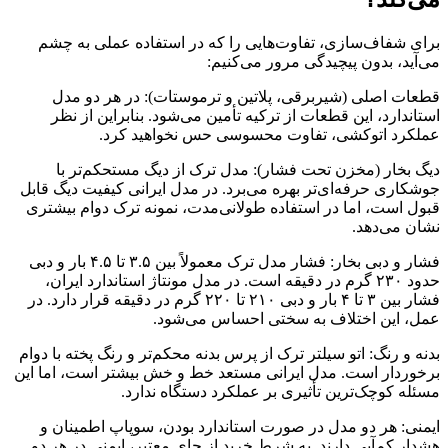
برای شفاف‌سازی، تفاوت‌هایی را که در استفاده عملی به چشم
می‌آید، بدون پیچیدگی مرور می‌کنیم:
قطعات اصلی (شیربرقی، پلاتین و ترموستات): در هر دو مدل
استاندارد، این قطعات از ترکیه تأمین می‌شود. بنابراین از نظر
عملکرد اتوکشی، تفاوت محسوسی حس نخواهید کرد.
دیگ بخار (مخزن تحت فشار): مدل ترک از دیگ مستحکم‌تر با
جوشکاری حرفه‌ای‌تر بهره می‌برد. در مدل ایرانی کیفیت دیگ قابل
قبول است، اما در استفاده طولانی‌مدت، نمونه ترک دوام بیشتری
نشان می‌دهد.
فشار و دبی بخار: فشار مدل ترک معمولاً بین ۳.۵ تا ۴.۵ بار و دبی
حدود ۲۳۰ گرم در دقیقه است. در مدل مونتاژ استاندارد ایران،
فشار بین ۳ تا ۴ بار و دبی ۲۱۰ تا ۲۲۰ گرم در دقیقه قرار دارد. در
عمل، این اختلاف به سختی احساس می‌شود.
بدنه و رنگ: اتو سیلتر ترک از پرس بدنه محکم‌تر و رنگ پخته با دوام
برخوردار است. مدل ایرانی مستعد خط و خش بیشتر است، اما این
مسئله کوچک‌ترین تأثیری بر عملکرد دستگاه ندارد.
ایمنی: هر دو مدل در صورت استاندارد بودن، سوپاپ اطمینان و
هشدار کم‌آبی دارند. به شرط خرید از جای معتبر، ایمنی در هر دو