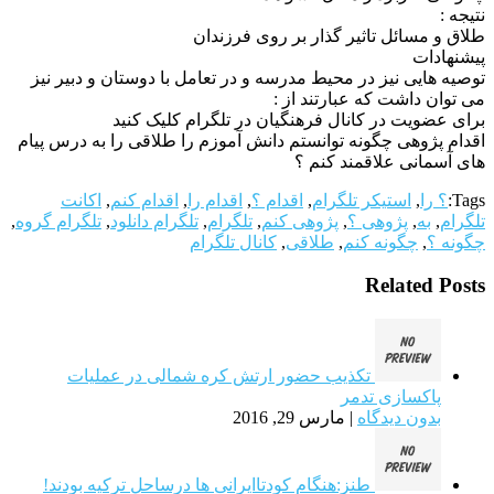
نتیجه :
طلاق و مسائل تاثیر گذار بر روی فرزندان
پیشنهادات
توصیه هایی نیز در محیط مدرسه و در تعامل با دوستان و دبیر نیز
می توان داشت که عبارتند از :
برای عضویت در کانال فرهنگیان در تلگرام کلیک کنید
اقدام پژوهی چگونه توانستم دانش آموزم را طلاقی را به درس پیام
های آسمانی علاقمند کنم ؟
Tags:
؟ را
,
استیکر تلگرام
,
اقدام ؟
,
اقدام را
,
اقدام کنم
,
اکانت
تلگرام
,
به
,
پژوهی ؟
,
پژوهی کنم
,
تلگرام
,
تلگرام دانلود
,
تلگرام گروه
,
چگونه ؟
,
چگونه کنم
,
طلاقی
,
کانال تلگرام
Related Posts
تکذیب حضور ارتش کره شمالی در عملیات
پاکسازی تدمر
بدون دیدگاه
|
مارس 29, 2016
طنز:هنگام کودتاایرانی ها درساحل ترکیه بودند!