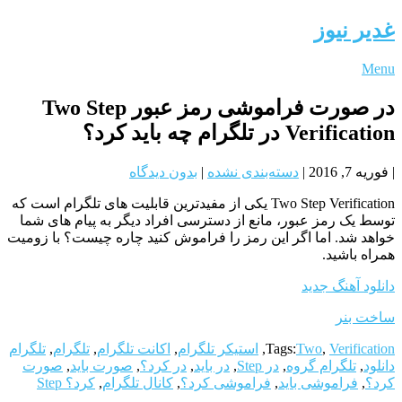
غدیر نیوز
Menu
در صورت فراموشی رمز عبور Two Step
Verification در تلگرام چه باید کرد؟
|
فوریه 7, 2016
|
دسته‌بندی نشده
|
بدون دیدگاه
Two Step Verification یکی از مفیدترین قابلیت های تلگرام است که
توسط یک رمز عبور، مانع از دسترسی افراد دیگر به پیام های شما
خواهد شد. اما اگر این رمز را فراموش کنید چاره چیست؟ با زومیت
همراه باشید.
دانلود آهنگ جدید
ساخت بنر
Verification
,
Two
Tags:
,
استیکر تلگرام
,
اکانت تلگرام
,
تلگرام
,
تلگرام
دانلود
,
تلگرام گروه
,
در Step
,
در باید
,
در کرد؟
,
صورت باید
,
صورت
کرد؟
,
فراموشی باید
,
فراموشی کرد؟
,
کانال تلگرام
,
کرد؟ Step