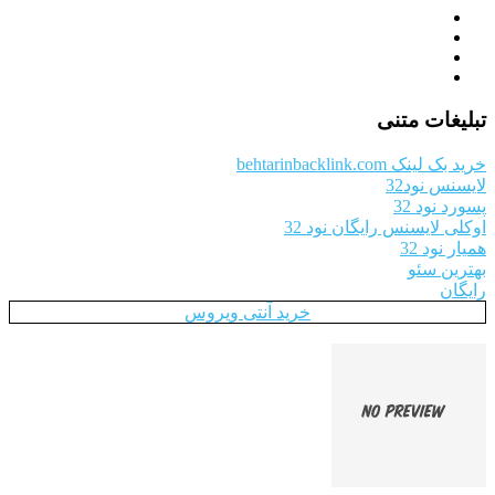
تبلیغات متنی
خرید بک لینک behtarinbacklink.com
لایسنس نود32
پسورد نود 32
اوکلی لایسنس رایگان نود 32
همیار نود 32
بهترین سئو
رایگان
خرید آنتی ویروس