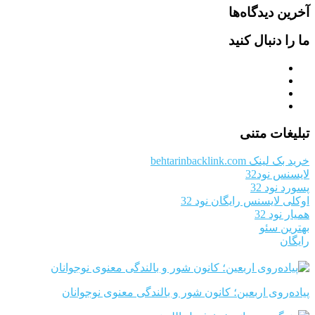
آخرین دیدگاه‌ها
ما را دنبال کنید
تبلیغات متنی
خرید بک لینک behtarinbacklink.com
لایسنس نود32
پسورد نود 32
اوکلی لایسنس رایگان نود 32
همیار نود 32
بهترین سئو
رایگان
پیاده‌روی اربعین؛ کانون شور و بالندگی معنوی نوجوانان