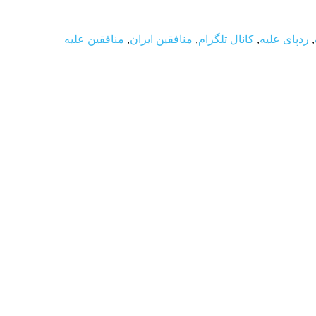
,
ردپای علیه
,
کانال تلگرام
,
منافقین ایران
,
منافقین علیه