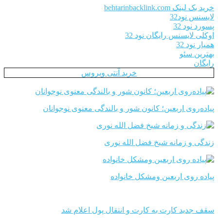
خرید بک لینک behtarinbacklink.com
لایسنس نود32
پسورد نود 32
اوکلی لایسنس رایگان نود 32
همیار نود 32
بهترین سئو
رایگان
خرید آنتی ویروس
پیاده‌روی اربعین؛ کانون شور و بالندگی معنوی نوجوانان
زندگی و زمانه شیخ فضل الله نوری
پیاده روی اربعین ومشکل خانواده
سقف جدید کارت به کارت و انتقال پول اعلام شد