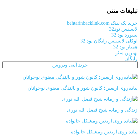
تبلیغات متنی
خرید بک لینک behtarinbacklink.com
لایسنس نود32
پسورد نود 32
اوکلی لایسنس رایگان نود 32
همیار نود 32
بهترین سئو
رایگان
خرید آنتی ویروس
پیاده‌روی اربعین؛ کانون شور و بالندگی معنوی نوجوانان
زندگی و زمانه شیخ فضل الله نوری
پیاده روی اربعین ومشکل خانواده