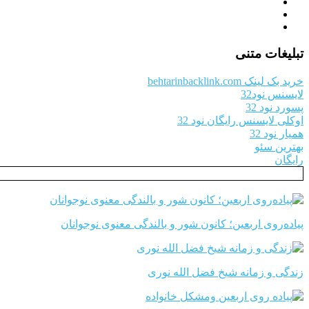
تبلیغات متنی
خرید بک لینک behtarinbacklink.com
لایسنس نود32
پسورد نود 32
اوکلی لایسنس رایگان نود 32
همیار نود 32
بهترین سئو
رایگان
پیاده‌روی اربعین؛ کانون شور و بالندگی معنوی نوجوانان
زندگی و زمانه شیخ فضل الله نوری