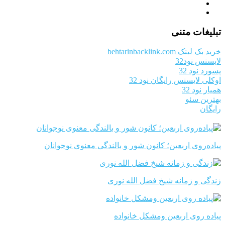
تبلیغات متنی
خرید بک لینک behtarinbacklink.com
لایسنس نود32
پسورد نود 32
اوکلی لایسنس رایگان نود 32
همیار نود 32
بهترین سئو
رایگان
پیاده‌روی اربعین؛ کانون شور و بالندگی معنوی نوجوانان
زندگی و زمانه شیخ فضل الله نوری
پیاده روی اربعین ومشکل خانواده