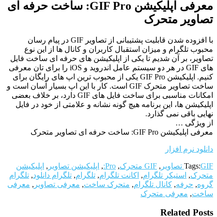
معرفی اپلیکیشن GIF Pro: ساخت حرفه ای
تصاویر متحرک
با افزوده شدن قابلیت پشتیبانی از تصاویر GIF در پیام رسان
محبوب تلگرام و میزان استقبال کاربران و کانال ها از این نوع
تصاویر، بر آن شدیم تا یکی از اپلیکیشن های حرفه ای ساخت فایل
های GIF در هر دو سیستم عامل اندروید و iOS را برای تان معرفی
کنیم. اپلیکیشن GIF Pro یکی از محبوب ترین اپ های رایگان برای
ساخت تصاویر متحرک GIF است. کار با این اپ بسیار آسان است و
امکانات مناسبی برای ساخت فایل های GIF دارد، بر خلاف بعضی
اپلیکیشن ها، این برنامه هیچ گونه نشانه و علامتی از خود در فایل
نهایی باقی نمی گذارد.
از ویژگی …
معرفی اپلیکیشن GIF Pro: ساخت حرفه ای تصاویر متحرک
دانلود نرم افزار
GIF تصاویر
Tags:
,
GIF متحرک
,
Pro:
,
اپلیکیشن تصاویر
,
اپلیکیشن
متحرک
,
استیکر تلگرام
,
اکانت تلگرام
,
تلگرام
,
تلگرام دانلود
,
تلگرام
گروه
,
حرفه
,
کانال تلگرام
,
متحرک ساخت
,
معرفی تصاویر
,
معرفی
ساخت
,
معرفی متحرک
Related Posts