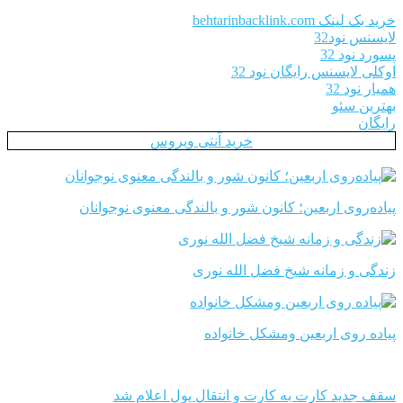
خرید بک لینک behtarinbacklink.com
لایسنس نود32
پسورد نود 32
اوکلی لایسنس رایگان نود 32
همیار نود 32
بهترین سئو
رایگان
خرید آنتی ویروس
پیاده‌روی اربعین؛ کانون شور و بالندگی معنوی نوجوانان
زندگی و زمانه شیخ فضل الله نوری
پیاده روی اربعین ومشکل خانواده
سقف جدید کارت به کارت و انتقال پول اعلام شد