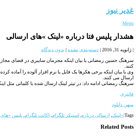
غدیر نیوز
Menu
هشدار پلیس فتا درباره «لینک »های ارسالی
|
ژانویه 31, 2016
|
دسته‌بندی نشده
|
بدون دیدگاه
سرهنگ حسین رمضانی با بیان اینکه مجرمان سایبری در فضای مجازی
کنند.
وی با بیان اینکه برخی هکرها یک فایل یا نرم افزار آلوده را آماده کر
ارسال می کنند.
سرهنگ رمضانی ادامه داد: در تیتر لینک ارسال شده با کلماتی مثل ای
فانتزی
میهن دانلود
Tags:
«لینک
,
ارسالی درباره
,
استیکر تلگرام
,
اکانت تلگرام
,
پلیس »های
,
Related Posts