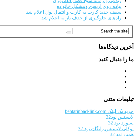
زندگی و زمانه شیخ فضل الله نوری
پیاده روی اربعین ومشکل خانواده
سقف جدید کارت به کارت و انتقال پول اعلام شد
راه‌های جلوگیری از حذف یارانه اعلام شد
آخرین دیدگاه‌ها
ما را دنبال کنید
تبلیغات متنی
خرید بک لینک behtarinbacklink.com
لایسنس نود32
پسورد نود 32
اوکلی لایسنس رایگان نود 32
همیار نود 32