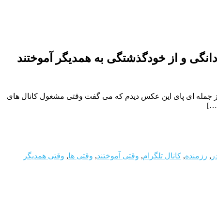
دانگى و از خودگذشتگى به همدیگر آموختند
وز جمله اى پاى این عکس دیدم که مى گفت وقتى مشغول کانال هاى
…]
ر
,
رزمنده
,
کانال تلگرام
,
وقتی آموختند
,
وقتی ها
,
وقتی همدیگر