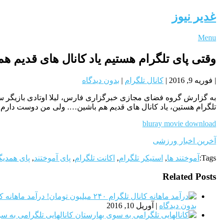
غدیر نیوز
Menu
وقتی پای تلگرام هستیم یاد کانال های قدیم ه
|
فوریه 9, 2016
|
کانال تلگرام
|
بدون دیدگاه
به گزارش گروه فضای مجازی خبرگزاری فارس، لیلا اوتادی بازیگر 
تلگرام هستین، یاد کانال هاى قدیم هم باشین…. ولى من دوست دارم 
bluray movie download
آخرین اخبار ورزشی
Tags:
آموختند ها
,
استیکر تلگرام
,
اکانت تلگرام
,
پای آموختند
,
پای همدیگ
Related Posts
درآمد ماهانه کانال تلگرا
بدون دیدگاه
|
آوریل 10, 2016
کانالهایی تلگرامی به س