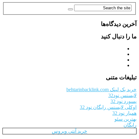
آخرین دیدگاه‌ها
ما را دنبال کنید
تبلیغات متنی
خرید بک لینک behtarinbacklink.com
لایسنس نود32
پسورد نود 32
اوکلی لایسنس رایگان نود 32
همیار نود 32
بهترین سئو
رایگان
خرید آنتی ویروس