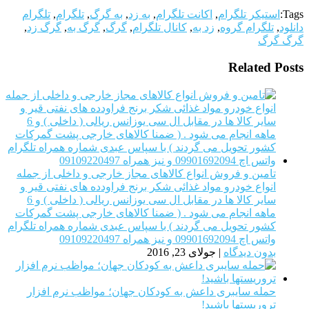
Tags:
استیکر تلگرام
,
اکانت تلگرام
,
به زد
,
به گرگ
,
تلگرام
,
تلگرام
دانلود
,
تلگرام گروه
,
زد به
,
کانال تلگرام
,
گرگ
,
گرگ به
,
گرگ زد
,
گرگ گرگ
Related Posts
تامین و فروش انواع کالاهای مجاز خارجی و داخلی از جمله
انواع خودرو مواد غذائی شکر برنج فراودده های نفتی قیر و
سایر کالا ها در مقابل ال سی یوزانس ریالی ( داخلی ) و 6
ماهه انجام می شود . ( ضمنا کالاهای خارجی پشت گمرکات
کشور تحویل می گردند ) با سپاس عبدی شماره همراه تلگرام
واتس اچ 09901692094 و نیز همراه 09109220497
بدون دیدگاه
|
جولای 23, 2016
حمله سایبری داعش به کودکان جهان؛ مواظب نرم افزار
تروریستها باشید!