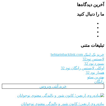
آخرین دیدگاه‌ها
ما را دنبال کنید
تبلیغات متنی
خرید بک لینک behtarinbacklink.com
لایسنس نود32
پسورد نود 32
اوکلی لایسنس رایگان نود 32
همیار نود 32
بهترین سئو
رایگان
خرید آنتی ویروس
پیاده‌روی اربعین؛ کانون شور و بالندگی معنوی نوجوانان