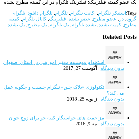
یک عضو کمیته فیلترینگ: فیلترینگ تلگرام در این کمیته مطرح نشده
Tags:
استیکر تلگرام
,
اکانت تلگرام
,
تلگرام
,
تلگرام دانلود
,
تلگرام
گروه
,
در
,
عضو مطرح
,
عضو نشده
,
فیلترینگ
,
کانال تلگرام
,
کمیته
مطرح
,
کمیته نشده
,
نشده تلگرام
,
یک تلگرام
,
یک مطرح
,
یک نشده
Related Posts
استخدام موسسه معتبر اموزشی در استان اصفهان
بدون دیدگاه
|
آگوست 27, 2017
تکنولوژی «بلاک چین» تلگرام چیست و چگونه عمل
می کند؟
بدون دیدگاه
|
ژانویه 25, 2018
مزاحمت های خواستگار کینه جو برای زوج جوان
بدون دیدگاه
|
مه 9, 2016