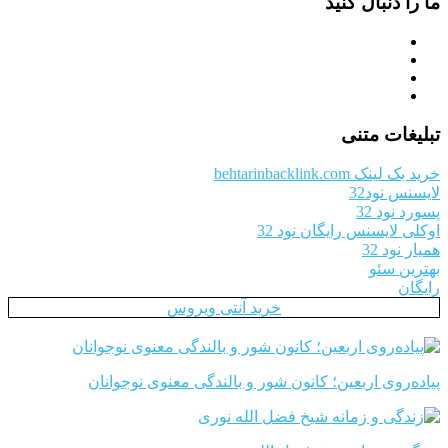
ما را دنبال کنید
تبلیغات متنی
خرید بک لینک behtarinbacklink.com
لایسنس نود32
پسورد نود 32
اوکلی لایسنس رایگان نود 32
همیار نود 32
بهترین سئو
رایگان
خرید آنتی ویروس
پیاده‌روی اربعین؛ کانون شور و بالندگی معنوی نوجوانان