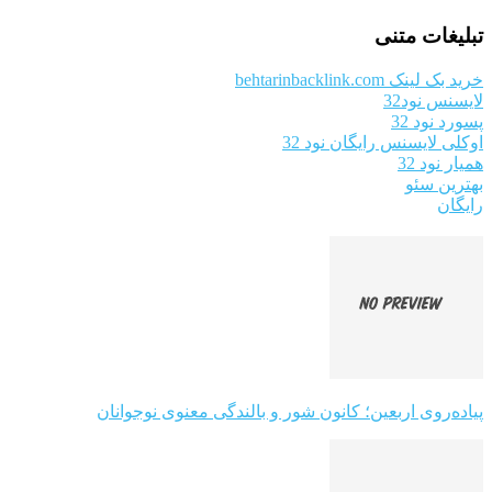
تبلیغات متنی
خرید بک لینک behtarinbacklink.com
لایسنس نود32
پسورد نود 32
اوکلی لایسنس رایگان نود 32
همیار نود 32
بهترین سئو
رایگان
پیاده‌روی اربعین؛ کانون شور و بالندگی معنوی نوجوانان