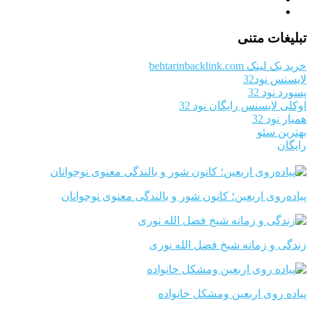
تبلیغات متنی
خرید بک لینک behtarinbacklink.com
لایسنس نود32
پسورد نود 32
اوکلی لایسنس رایگان نود 32
همیار نود 32
بهترین سئو
رایگان
پیاده‌روی اربعین؛ کانون شور و بالندگی معنوی نوجوانان
زندگی و زمانه شیخ فضل الله نوری
پیاده روی اربعین ومشکل خانواده