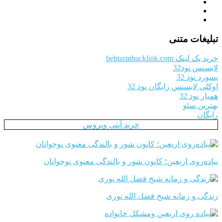
تبلیغات متنی
خرید بک لینک behtarinbacklink.com
لایسنس نود32
پسورد نود 32
اوکلی لایسنس رایگان نود 32
همیار نود 32
بهترین سئو
رایگان
خرید آنتی ویروس
پیاده‌روی اربعین؛ کانون شور و بالندگی معنوی نوجوانان
زندگی و زمانه شیخ فضل الله نوری