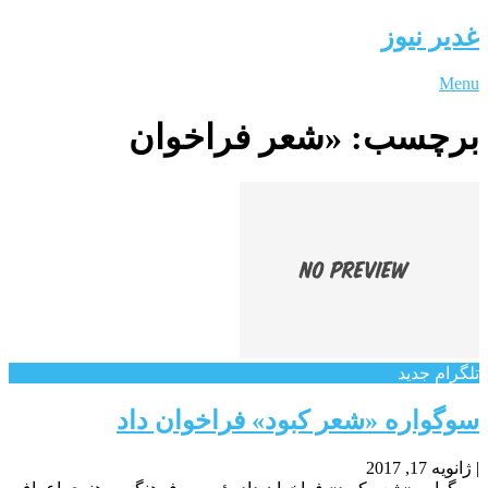
غدیر نیوز
Menu
برچسب:
«شعر فراخوان
تلگرام جدید
سوگواره «شعر کبود» فراخوان داد
|
ژانویه 17, 2017