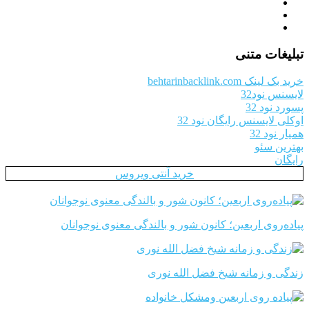
تبلیغات متنی
خرید بک لینک behtarinbacklink.com
لایسنس نود32
پسورد نود 32
اوکلی لایسنس رایگان نود 32
همیار نود 32
بهترین سئو
رایگان
خرید آنتی ویروس
پیاده‌روی اربعین؛ کانون شور و بالندگی معنوی نوجوانان
زندگی و زمانه شیخ فضل الله نوری