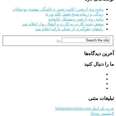
پیاده‌روی اربعین؛ کانون شور و بالندگی معنوی نوجوانان
زندگی و زمانه شیخ فضل الله نوری
پیاده روی اربعین ومشکل خانواده
سقف جدید کارت به کارت و انتقال پول اعلام شد
راه‌های جلوگیری از حذف یارانه اعلام شد
آخرین دیدگاه‌ها
ما را دنبال کنید
تبلیغات متنی
خرید بک لینک behtarinbacklink.com
لایسنس نود32