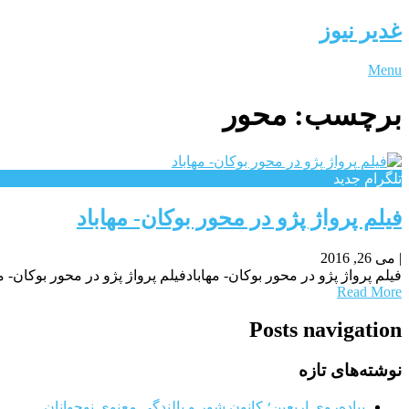
غدیر نیوز
Menu
برچسب:
محور
تلگرام جدید
فیلم پرواژ پژو در محور بوکان- مهاباد
|
می 26, 2016
فیلم پرواژ پژو در محور بوکان- مهابادفیلم پرواژ پژو در محور بوکان- مهاباد پایگاه خبری- تحل
Read More
Posts navigation
نوشته‌های تازه
پیاده‌روی اربعین؛ کانون شور و بالندگی معنوی نوجوانان