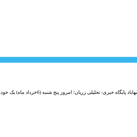
یلی زریان؛ امروز پنج شنبه (6خرداد ماه) یک خودرو سواری پژو به علت