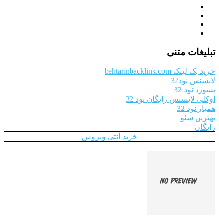
تبلیغات متنی
خرید بک لینک behtarinbacklink.com
لایسنس نود32
پسورد نود 32
اوکلی لایسنس رایگان نود 32
همیار نود 32
بهترین سئو
رایگان
خرید آنتی ویروس