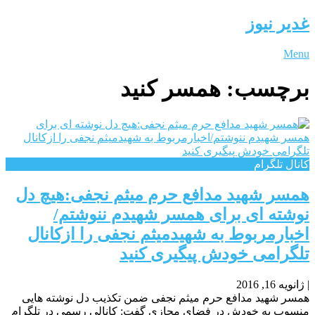
غدیر نیوز
Menu
برچسب:
همسر کنید
کانال تلگرام
همسر شهید مدافع حرم میثم نجفی:هیچ دل
نوشته ای برای همسر شهیدم ننوشتم/
اخبارمربوط به شهیدمیثم نجفی را ازکانال
تلگرامی خودش پیگیری کنید
|
ژانویه 16, 2016
همسر شهید مدافع حرم میثم نجفی ضمن تکذیب دل نوشته هایی
منسوب به خودش در فضای مجازی گفت: کانالی رسمی در تلگرام