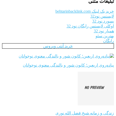
تبلیغات متنی
خرید بک لینک behtarinbacklink.com
لایسنس نود32
پسورد نود 32
اوکلی لایسنس رایگان نود 32
همیار نود 32
بهترین سئو
رایگان
خرید آنتی ویروس
پیاده‌روی اربعین؛ کانون شور و بالندگی معنوی نوجوانان
زندگی و زمانه شیخ فضل الله نوری