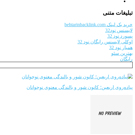
تبلیغات متنی
خرید بک لینک behtarinbacklink.com
لایسنس نود32
پسورد نود 32
اوکلی لایسنس رایگان نود 32
همیار نود 32
بهترین سئو
رایگان
پیاده‌روی اربعین؛ کانون شور و بالندگی معنوی نوجوانان