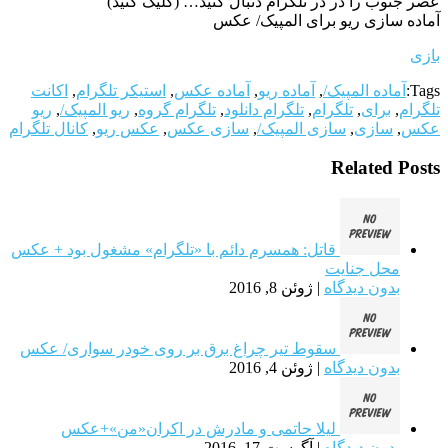
عصر جنوب را در در تلگرام دنبال کنید… (کلیک کنید)
آماده سازی ریو برای المپیک/ عکس
بازی
Tags:
آماده المپیک/
,
آماده ریو
,
آماده عکس
,
استیکر تلگرام
,
اکانت
تلگرام
,
برای
,
تلگرام
,
تلگرام دانلود
,
تلگرام گروه
,
ریو المپیک/
,
ریو
عکس
,
سازی
,
سازی المپیک/
,
سازی عکس
,
عکس ریو
,
کانال تلگرام
Related Posts
قاتل: همسرم دائم با «تلگرام» مشغول بود + عکس
محل جنایت
بدون دیدگاه
|
ژوئن 8, 2016
سقوط تیر چراغ برق بر روی خودر سواری/ عکس
بدون دیدگاه
|
ژوئن 4, 2016
لیلا حاتمی و مادرش در اکران«من»+عکس
بدون دیدگاه
|
آگوست 17, 2016