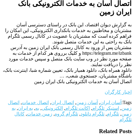
اتصال آسان به خدمات الکترونیکی بانک
ایران زمین
به گزارش دیوان اقتصاد، این بانک در راستای دسترسی آسان
مشتریان و مخاطبین به خدمات بانکداری الکترونیکی، این امکان را
فراهم کرده است که مشتریان با عضویت در کانال رسمی تلگرام
بانک به راحتی به این خدمات متصل شوند.
مشتریان پس از ورود به کانال رسمی بانک ایران زمین به آدرس
https://telegram.me/izbank و کلیک برروی هر کدام از خدمات به
صفحه مورد نظر در وب سایت بانک متصل و سپس خدمات مورد
نظر را دریافت نمایند.
دانلود همراه بانک، دانلود همیار بانک، تعیین شماره شبا، اینترنت بانک،
باشگاه مشتریان، جستجوی شعب، …
اتصال آسان به خدمات الکترونیکی بانک ایران زمین
اخبار کارگران
Tags:
آسان ایران
,
آسان زمین
,
اتصال ایران
,
اتصال خدمات
,
اتصال
زمین
,
استیکر تلگرام
,
اکانت تلگرام
,
الکترونیکی
,
به
,
به ایران
,
به
زمین
,
تلگرام
,
تلگرام دانلود
,
تلگرام گروه
,
زمین خدمات
,
کانال
تلگرام
Related Posts