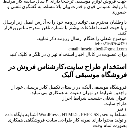
جهت فروش لوازم موسیقی ترجیحاً دارای ۲ سال سابقه کار مرتبط
با روابط عمومی قوی و قدرت بیان بالا مسلط به گفتگوی تلفنی و
حضوری
داوطلبان محترم می توانند رزومه خود را به آدرس ایمیل زیر ارسال
و یا جهت کسب اطلاعات بیشتر با شماره تلفن مندرج تماس برقرار
کنند.
موضوع شغلی را هنگام ارسال رزومه ذکر نمایید.
tel: 02166764329
email: hosein.abedi@gmail.com
برای عضویت در کانال اخبار استخدام تهران در تلگرام کلیک کنید
استخدام طراح سایت،کارشناس فروش در
فروشگاه موسیقی آلیک
فروشگاه موسیقی آلیک، در راستای تکمیل کادر پرسنلی خود از
واجدین شرایط در تهران دعوت به همکاری می نماید.
عنوان شغلی جنسیت شرایط احراز
طراح سایت
۱ نفر
مسلط به WordPress , HTML5 , PHP CSS , seo آشنا به پایگاه داده
و تولید محتوا دارای نمونه کار طراحی سایت فروشگاهی همکاری
بصورت تمام وقت