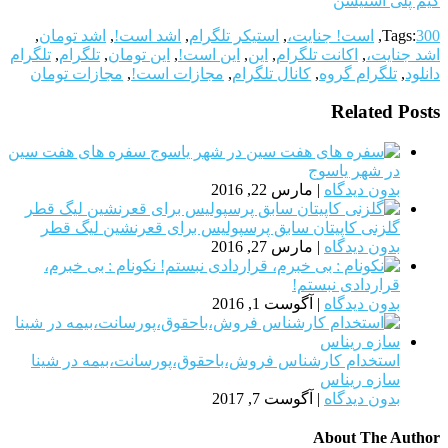
گیم پلی استیشن
300
Tags:
,
است! جنایت،
,
استیکر تلگرام
,
اشد است!
,
اشد تومان
,
اشد جنایت،
,
اکانت تلگرام
,
این
,
این است!
,
این تومان
,
تلگرام
,
تلگرام
دانلود
,
تلگرام گروه
,
کانال تلگرام
,
مجازات است!
,
مجازات تومان
Related Posts
سفره های هفت سین
در شهر یاسوج
بدون دیدگاه
|
مارس 22, 2016
گلزنی کاپیتان سابق پرسپولیس برای قعرنشین لیگ قطر
بدون دیدگاه
|
مارس 27, 2016
نکونام : بی خبرم،
قراردادی نبستم!
بدون دیدگاه
|
آگوست 1, 2016
استخدام کارشناس فروش،باحقوق،پورسانت،بیمه در شینا
سازه ریناس
بدون دیدگاه
|
آگوست 7, 2017
About The Author