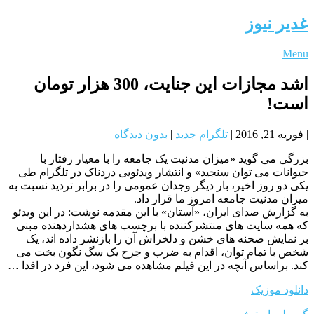
غدیر نیوز
Menu
اشد مجازات این جنایت، 300 هزار تومان
است!
|
فوریه 21, 2016
|
تلگرام جدید
|
بدون دیدگاه
بزرگی می گوید «میزان مدنیت یک جامعه را با معیار رفتار با
حیوانات می توان سنجید» و انتشار ویدئویی دردناک در تلگرام طی
یکی دو روز اخیر، بار دیگر وجدان عمومی را در برابر تردید نسبت به
میزان مدنیت جامعه امروز ما قرار داد.
به گزارش صدای ایران، «آستان» با این مقدمه نوشت: در این ویدئو
که همه سایت های منتشرکننده با برچسب های هشداردهنده مبنی
بر نمایش صحنه های خشن و دلخراش آن را بازنشر داده اند، یک
شخص با تمام توان، اقدام به ضرب و جرح یک سگ نگون بخت می
کند. براساس آنچه در این فیلم مشاهده می شود، این فرد در اقدا …
دانلود موزیک