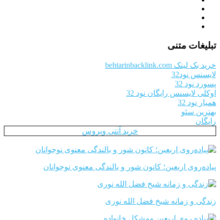
تبلیغات متنی
خرید بک لینک behtarinbacklink.com
لایسنس نود32
پسورد نود 32
اوکلی لایسنس رایگان نود 32
همیار نود 32
بهترین سئو
رایگان
خرید آنتی ویروس
پیاده‌روی اربعین؛ کانون شور و بالندگی معنوی نوجوانان
زندگی و زمانه شیخ فضل الله نوری