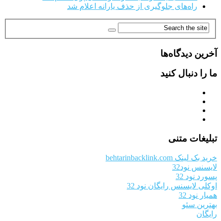
راه‌های جلوگیری از حذف یارانه اعلام شد
آخرین دیدگاه‌ها
ما را دنبال کنید
تبلیغات متنی
خرید بک لینک behtarinbacklink.com
لایسنس نود32
پسورد نود 32
اوکلی لایسنس رایگان نود 32
همیار نود 32
بهترین سئو
رایگان