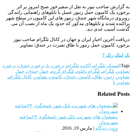
به گزارش صاحب نیور به نقل از سفیرخور صبح امروز بر اثر
برخورد یک کامیون حمل زنبور عسل با تابلوهای راهنمایی رانندگی
روبروی درمانگاه شهر جندق، زنبور های این کامیون در سطح شهر
پراکنده شدند و تابلوهای مذکور که حدود یک ماه از نصب آن می
گذشت آسیب جدی دید.
دریافت آخرین اخبار ایران و جهان در کانال تلگرام صاحب نیوز
برخورد کامیون حمل زنبور با طاق نصرت در جندق/ نصاویر
بک لینک رنک 7
Tags:
استیکر تلگرام
,
اکانت تلگرام
,
برخورد با
,
برخورد جندق/
,
برخورد
نصاویر
,
تلگرام
,
تلگرام دانلود
,
تلگرام گروه
,
حمل جندق/
,
حمل
نصاویر
,
زنبور
,
طاق
,
کامیون جندق/
,
کامیون نصاویر
,
کانال تلگرام
,
نصاویر با
Related Posts
پیشخوان های شهرنت بانک شهر پاسخگوی ۲۴ساعته
شهروندان
بدون دیدگاه
|
مارس 19, 2016