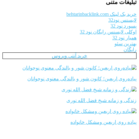
تبلیغات متنی
خرید بک لینک behtarinbacklink.com
لایسنس نود32
پسورد نود 32
اوکلی لایسنس رایگان نود 32
همیار نود 32
بهترین سئو
رایگان
خرید آنتی ویروس
پیاده‌روی اربعین؛ کانون شور و بالندگی معنوی نوجوانان
زندگی و زمانه شیخ فضل الله نوری
پیاده روی اربعین ومشکل خانواده