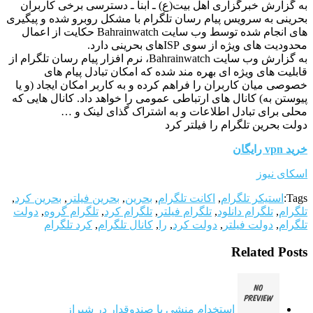
به گزارش خبرگزاری اهل بیت(ع) ـ ابنا ـ دسترسی برخی کاربران
بحرینی به سرویس پیام رسان تلگرام با مشکل روبرو شده و پیگیری
های انجام شده توسط وب سایت Bahrainwatch حکایت از اعمال
محدودیت های ویژه از سوی ISPهای بحرینی دارد.
به گزارش وب سایت Bahrainwatch، نرم افزار پیام رسان تلگرام از
قابلیت های ویژه ای بهره مند شده که امکان تبادل پیام های
خصوصی میان کاربران را فراهم کرده و به کاربر امکان ایجاد (و یا
پیوستن به) کانال های ارتباطی عمومی را خواهد داد. کانال هایی که
محلی برای تبادل اطلاعات و به اشتراک گذای لینک و …
دولت بحرین تلگرام را فیلتر کرد
خرید vpn رایگان
اسکای نیوز
Tags:
استیکر تلگرام
,
اکانت تلگرام
,
بحرین
,
بحرین فیلتر
,
بحرین کرد
,
تلگرام
,
تلگرام دانلود
,
تلگرام فیلتر
,
تلگرام کرد
,
تلگرام گروه
,
دولت
تلگرام
,
دولت فیلتر
,
دولت کرد
,
را
,
کانال تلگرام
,
کرد تلگرام
Related Posts
استخدام منشی یا صندوقدار در شیراز