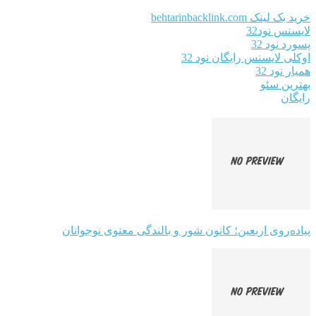
خرید بک لینک behtarinbacklink.com
لایسنس نود32
پسورد نود 32
اوکلی لایسنس رایگان نود 32
همیار نود 32
بهترین سئو
رایگان
پیاده‌روی اربعین؛ کانون شور و بالندگی معنوی نوجوانان