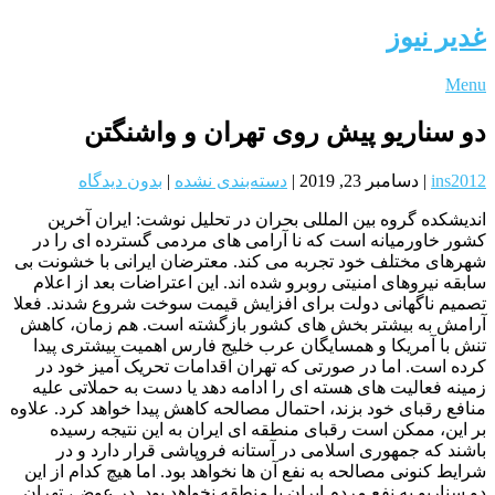
غدیر نیوز
Menu
دو سناریو پیش روی تهران و واشنگتن
ins2012
|
دسامبر 23, 2019
|
دسته‌بندی نشده
|
بدون دیدگاه
اندیشکده گروه بین المللی بحران در تحلیل نوشت: ایران آخرین
کشور خاورمیانه است که نا آرامی های مردمی گسترده ای را در
شهرهای مختلف خود تجربه می کند. معترضان ایرانی با خشونت بی
سابقه نیروهای امنیتی روبرو شده اند. این اعتراضات بعد از اعلام
تصمیم ناگهانی دولت برای افزایش قیمت سوخت شروع شدند. فعلا
آرامش به بیشتر بخش های کشور بازگشته است. هم زمان، کاهش
تنش با آمریکا و همسایگان عرب خلیج فارس اهمیت بیشتری پیدا
کرده است. اما در صورتی که تهران اقدامات تحریک آمیز خود در
زمینه فعالیت های هسته ای را ادامه دهد یا دست به حملاتی علیه
منافع رقبای خود بزند، احتمال مصالحه کاهش پیدا خواهد کرد. علاوه
بر این، ممکن است رقبای منطقه ای ایران به این نتیجه رسیده
باشند که جمهوری اسلامی در آستانه فروپاشی قرار دارد و در
شرایط کنونی مصالحه به نفع آن ها نخواهد بود. اما هیچ کدام از این
دو سناریو به نفع مردم ایران یا منطقه نخواهد بود. در عوض، تهران