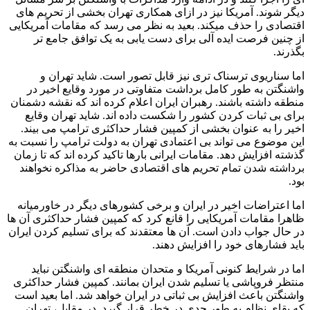
دیگر شوند. آمریکا نیز در ازای همکاری تهران بخشی از تحریم های
اقتصادی را حذف میکند. بعید به نظر می رسد که مقامات آمریکایی
از چنین فرصت ایده آلی برای دست یابی به یک توافق جامع تر
بگذرند.
اما سناریوی ترسناک تری نیز قابل تصور است. شاید تهران و
واشنگتن به طور کامل برداشت متفاوتی در مورد وقایع اخیر در
منطقه داشته باشند. رهبران ایران اعلام کرده اند که نقشه دشمنان
برای بی ثبات کردن کشور را شکست داده اند. شاید تهران وقایع
اخیر را به عنوان بخشی از کمپین فشار حداکثری ترامپ می بیند.
این موضوع می تواند بی اعتمادی تهران به دولت ترامپ را نسبت به
گذشته افزایش دهد. مقامات ایرانی بارها تاکید کرده اند که تا زمان
برداشته شدن تمام تحریم های اقتصادی حاضر به مذاکره نخواهند
بود.
اما اعتراضات اخیر در ایران و برخی کشورهای دیگر در خاورمیانه
ظاهرا مقامات آمریکایی را قانع کرد که کمپین فشار حداکثری آن ها
در حال جواب دادن است. آن ها معتقدند که برای تسلیم کردن ایران
باید فشارهای خود را افزایش دهند.
اما در شرایط کنونی آمریکا و متحدان منطقه ای واشنگتن نباید
منتظر فروپاشی یا تسلیم شدن ایران بمانند. کمپین فشار حداکثری
واشنگتن باعث افزایش بی ثباتی در ایران خواهد شد. اما بعید است
که بقای نظام به طور جدی در خطر قرار گیرد. در مقابل، تهران