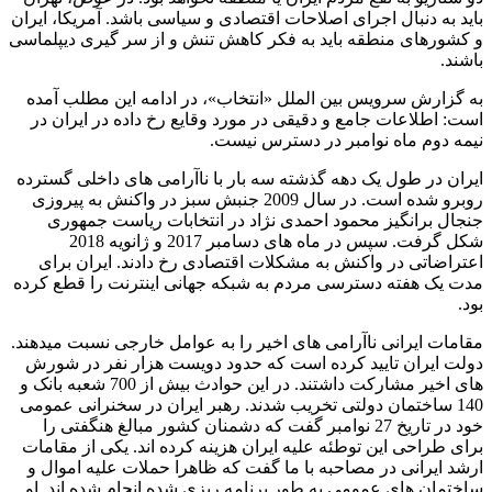
باید به دنبال اجرای اصلاحات اقتصادی و سیاسی باشد. آمریکا، ایران
و کشورهای منطقه باید به فکر کاهش تنش و از سر گیری دیپلماسی
باشند.
به گزارش سرویس بین الملل «انتخاب»، در ادامه این مطلب آمده
است: اطلاعات جامع و دقیقی در مورد وقایع رخ داده در ایران در
نیمه دوم ماه نوامبر در دسترس نیست.
ایران در طول یک دهه گذشته سه بار با ناآرامی های داخلی گسترده
روبرو شده است. در سال 2009 جنبش سبز در واکنش به پیروزی
جنجال برانگیز محمود احمدی نژاد در انتخابات ریاست جمهوری
شکل گرفت. سپس در ماه های دسامبر 2017 و ژانویه 2018
اعتراضاتی در واکنش به مشکلات اقتصادی رخ دادند. ایران برای
مدت یک هفته دسترسی مردم به شبکه جهانی اینترنت را قطع کرده
بود.
مقامات ایرانی ناآرامی های اخیر را به عوامل خارجی نسبت میدهند.
دولت ایران تایید کرده است که حدود دویست هزار نفر در شورش
های اخیر مشارکت داشتند. در این حوادث بیش از 700 شعبه بانک و
140 ساختمان دولتی تخریب شدند. رهبر ایران در سخنرانی عمومی
خود در تاریخ 27 نوامبر گفت که دشمنان کشور مبالغ هنگفتی را
برای طراحی این توطئه علیه ایران هزینه کرده اند. یکی از مقامات
ارشد ایرانی در مصاحبه با ما گفت که ظاهرا حملات علیه اموال و
ساختمان های عمومی به طور برنامه ریزی شده انجام شده اند. او