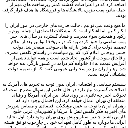
اضافه کرد که در اعتراضات گذشته کمتر زیرساخت های مهم از
جمله بنادر، پمپ بنزین، پالایشگاه ها و فروشگاه ها هدف قرار گرفته
بودند.
ما هیچ وقت نمی توانیم دخالت قدرت های خارجی در امور ایران را
انکار کنیم. اما آشکار است که مشکلات اقتصادی از جمله تورم و
رکود و همچنین سوء مدیریت و فساد گسترده در سال های اخیر
بمب ساعتی را خلق کرده بود که در تاریخ 15 نوامبر بعد از اعلام
تصمیم دولت برای کاهش یارانه های سوخت منفجر شد. دولت
حسن روحانی اعلام کرد که این سیاست در راستای کاهش مصرف
و قاچاق سوخت از کشور اتخاذ شده است و همه عواید ناشی از
افزایش قیمت به 18 خانواده کم درآمد در کشور بازگردانده خواهد
شد. رهبر ایران نیز در سخنرانی عمومی گفت که از تصمیم دولت
پشتیبانی کرده است.
سیستم سیاسی و اقتصادی ایران بدون توجه به تحریم های آمریکا به
اصلاحات گسترده نیاز دارد.در حال حاضر این سوال مطرح است که
تحولات اخیر چه تاثیری بر روی تقابل بین ایران، آمریکا و رقبای
منطقه ای تهران اعمال خواهد کرد. این احتمال وجود دارد که
رهبران ایران با توجه به عمق مشکلات اقتصادی و مقیاس شورش
های اخیر به فکر کاهش تنش با آمریکا و کشورهای عربی خلیج
فارس باشند. چندین سناریو پیش روی تهران وجود دارد. اول، شاید
ایرانی ها دوباره به طور کامل تعهدات خود در چارچوب توافق هسته
ای را اجرا کنند و در ادامه وارد مذاکرات با واشنگتن بر سر مسائل