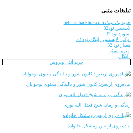
تبلیغات متنی
خرید بک لینک behtarinbacklink.com
لایسنس نود32
پسورد نود 32
اوکلی لایسنس رایگان نود 32
همیار نود 32
بهترین سئو
رایگان
خرید آنتی ویروس
پیاده‌روی اربعین؛ کانون شور و بالندگی معنوی نوجوانان
زندگی و زمانه شیخ فضل الله نوری
پیاده روی اربعین ومشکل خانواده