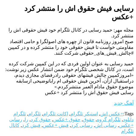
رسایی فیش حقوق اش را منتشر کرد
+عکس
مجله مهر: حمید رسایی در کانال تلگرام خود فیش حقوقی اش را
منتشر کرد.
صبح امروز روزنامه قانون از چهره های اصولگرا و حامی اقتصاد
مقاومتی خواست تا فیش حقوقی خود را منتشر کرده و در کمپین
#چالش_فیش_های_حقوقی شرکت کنند.
حمید رسایی به عنوان اولین فردی که در این کمپین شرکت کرده
است، در کانال شخصی تلگرام خود ضمن انتشار عکس زیر نوشت:
«امروزکمپین چالش فیشهای حقوقی رادرفضای مجازی دیدم،
دراستقبال ازآن، آخرین فیش حقوقی ام راباتوضیحی ازسابقه
موضوع حقوق مادام العمر منتشرکردم.»
رسایی فیش حقوق اش را منتشر کرد +عکس
آهنگ جدید
Tags:
+عکس اش
,
استیکر تلگرام
,
اکانت تلگرام
,
تلگرام
,
تلگرام
دانلود
,
تلگرام گروه
,
حقوق
,
حقوق +عکس
,
حقوق کرد
,
را
,
رسایی
+عکس
,
رسایی اش
,
رسایی کرد
,
فیش +عکس
,
فیش کرد
,
کانال
تلگرام