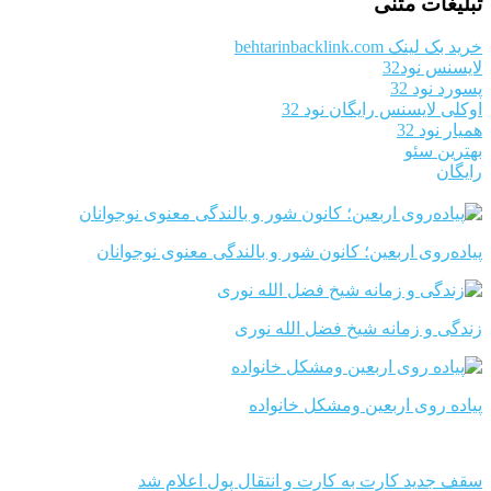
تبلیغات متنی
خرید بک لینک behtarinbacklink.com
لایسنس نود32
پسورد نود 32
اوکلی لایسنس رایگان نود 32
همیار نود 32
بهترین سئو
رایگان
پیاده‌روی اربعین؛ کانون شور و بالندگی معنوی نوجوانان
زندگی و زمانه شیخ فضل الله نوری
پیاده روی اربعین ومشکل خانواده
سقف جدید کارت به کارت و انتقال پول اعلام شد