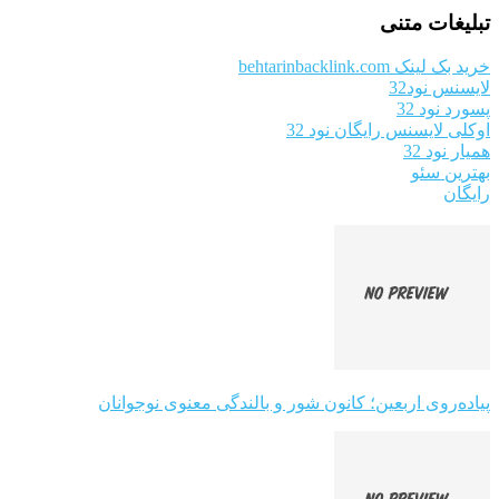
تبلیغات متنی
خرید بک لینک behtarinbacklink.com
لایسنس نود32
پسورد نود 32
اوکلی لایسنس رایگان نود 32
همیار نود 32
بهترین سئو
رایگان
پیاده‌روی اربعین؛ کانون شور و بالندگی معنوی نوجوانان