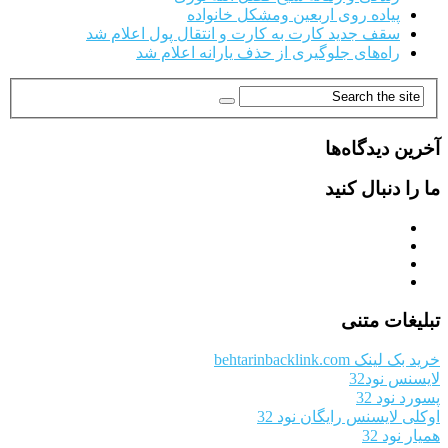
پیاده روی اربعین ومشکل خانواده
سقف جدید کارت به کارت و انتقال پول اعلام شد
راه‌های جلوگیری از حذف یارانه اعلام شد
آخرین دیدگاه‌ها
ما را دنبال کنید
تبلیغات متنی
خرید بک لینک behtarinbacklink.com
لایسنس نود32
پسورد نود 32
اوکلی لایسنس رایگان نود 32
همیار نود 32