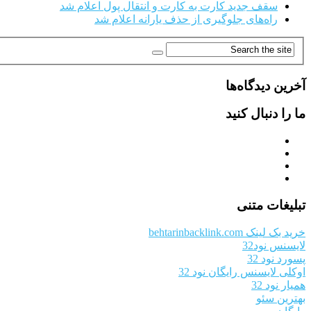
سقف جدید کارت به کارت و انتقال پول اعلام شد
راه‌های جلوگیری از حذف یارانه اعلام شد
آخرین دیدگاه‌ها
ما را دنبال کنید
تبلیغات متنی
خرید بک لینک behtarinbacklink.com
لایسنس نود32
پسورد نود 32
اوکلی لایسنس رایگان نود 32
همیار نود 32
بهترین سئو