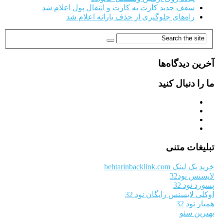
سقف جدید کارت به کارت و انتقال پول اعلام شد
راه‌های جلوگیری از حذف یارانه اعلام شد
آخرین دیدگاه‌ها
ما را دنبال کنید
تبلیغات متنی
خرید بک لینک behtarinbacklink.com
لایسنس نود32
پسورد نود 32
اوکلی لایسنس رایگان نود 32
همیار نود 32
بهترین سئو