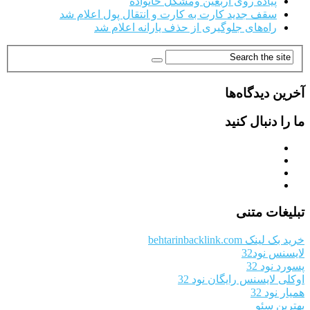
پیاده روی اربعین ومشکل خانواده
سقف جدید کارت به کارت و انتقال پول اعلام شد
راه‌های جلوگیری از حذف یارانه اعلام شد
آخرین دیدگاه‌ها
ما را دنبال کنید
تبلیغات متنی
خرید بک لینک behtarinbacklink.com
لایسنس نود32
پسورد نود 32
اوکلی لایسنس رایگان نود 32
همیار نود 32
بهترین سئو