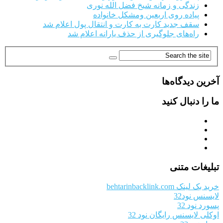
زندگی و زمانه شیخ فضل الله نوری
پیاده روی اربعین ومشکل خانواده
سقف جدید کارت به کارت و انتقال پول اعلام شد
راه‌های جلوگیری از حذف یارانه اعلام شد
آخرین دیدگاه‌ها
ما را دنبال کنید
تبلیغات متنی
خرید بک لینک behtarinbacklink.com
لایسنس نود32
پسورد نود 32
اوکلی لایسنس رایگان نود 32