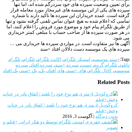
برای تعیین وضعیت سپرده های خود سردرگم شده اند، اما تنها
سپرده های یکی از این موسسه های غیرمجاز مورد معامله قرار
گرفته است. عمده خریداران این سپرده ها تاکید دارند با شماره
تماسی که اعلام شده به هیچ عنوان تماس تلفنی گرفته نشود و تنها
از طریق تلگرام پیام خود و موضوع مورد فروش را اعلام کنند، اما
در هر صورت سپرده ها از صاحب حساب با مبلغی کمتر خریداری
می شود.
آگهی ها نیز متفاوت است. در مواردی سپرده ها خریداری می …
سپرده های یک موسسه دست دلالان افتاد +سند
Tags:
+سند موسسه
,
استیکر تلگرام
,
اکانت تلگرام
,
تلگرام
,
تلگرام
دانلود
,
تلگرام گروه
,
دست
,
سپرده +سند
,
سپرده افتاد
,
سپرده
موسسه
,
کانال تلگرام
,
های +سند
,
های افتاد
,
یک
,
یک +سند
,
یک افتاد
Related Posts
کروکودیل 4 متری هم نوع خود را بلعید / اتفاق نادر در حیات
وحش+فیلم
بدون دیدگاه
|
آگوست 3, 2016