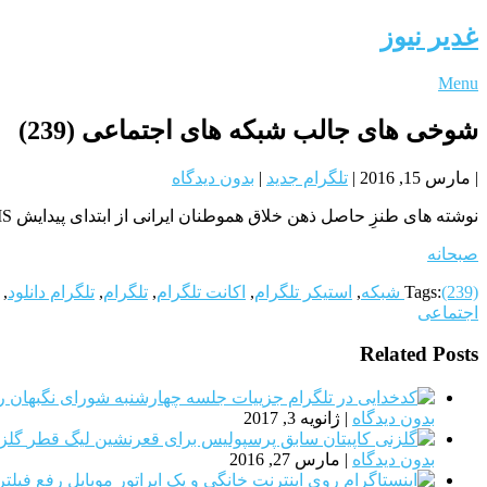
غدیر نیوز
Menu
شوخی های جالب شبکه های اجتماعی (239)
|
مارس 15, 2016
|
تلگرام جدید
|
بدون دیدگاه
نوشته های طنزِ حاصل ذهن خلاق هموطنان ایرانی از ابتدای پیدایش SMS و ایمیل تا به امروز در شبکه های اجتماعی نظیر توئیتر، وایبر، لاین، واتس آپ، تلگرام و …. حضور همیشگی و پررنگی داشته و دارند.
صبحانه
(239) شبکه
Tags:
,
استیکر تلگرام
,
اکانت تلگرام
,
تلگرام
,
تلگرام دانلود
,
اجتماعی
Related Posts
بدون دیدگاه
|
ژانویه 3, 2017
گلز
بدون دیدگاه
|
مارس 27, 2016