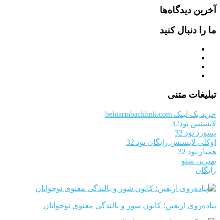
آخرین دیدگاه‌ها
ما را دنبال کنید
تبلیغات متنی
خرید بک لینک behtarinbacklink.com
لایسنس نود32
پسورد نود 32
اوکلی لایسنس رایگان نود 32
همیار نود 32
بهترین سئو
رایگان
پیاده‌روی اربعین؛ کانون شور و بالندگی معنوی نوجوانان