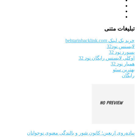
تبلیغات متنی
خرید بک لینک behtarinbacklink.com
لایسنس نود32
پسورد نود 32
اوکلی لایسنس رایگان نود 32
همیار نود 32
بهترین سئو
رایگان
پیاده‌روی اربعین؛ کانون شور و بالندگی معنوی نوجوانان