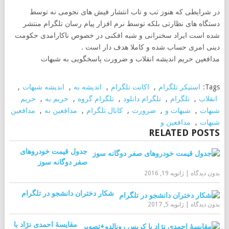
در شرایطی که هنوز تب و تاب انتشار فیش های نجومی نه توسط
دستگاه های نظارتی بلکه توسط نرم افزار پیام رسان تلگرام منتشر
شده است ایراد سخنرانی و شبه افکنی در خصوص ناکارامدی حکومت
دینی امری حساب شده و کاملا هدف دار است .
مدافعین حریم اندیشه انقلاب و ضرورت پاسخگویی به شبهات
Tags:
استیکر تلگرام
,
اکانت تلگرام
,
اندیشه به
,
اندیشه شبهات
,
انقلاب
,
تلگرام
,
تلگرام دانلود
,
تلگرام گروه
,
حریم به
,
حریم
شبهات
,
شبهات و
,
ضرورت
,
کانال تلگرام
,
مدافعین به
,
مدافعین
شبهات
,
مدافعین و
RELATED POSTS
جدول قیمت خودروهای
صفر دوگانه سوز
بدون دیدگاه
|
ژانویه 19, 2016
شکار دختران دانشجو در تلگرام
بدون دیدگاه
|
ژانویه 5, 2017
مقایسۀ احمدی نژاد با