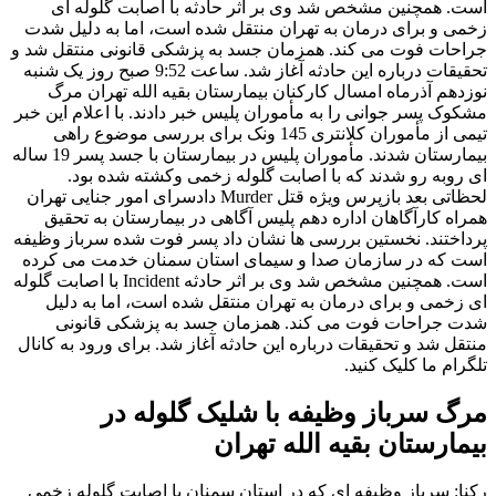
است. همچنین مشخص شد وی بر اثر حادثه با اصابت گلوله ای
زخمی و برای درمان به تهران منتقل شده است، اما به دلیل شدت
جراحات فوت می کند. همزمان جسد به پزشکی قانونی منتقل شد و
تحقیقات درباره این حادثه آغاز شد. ساعت 9:52 صبح روز یک شنبه
نوزدهم آذرماه امسال کارکنان بیمارستان بقیه الله تهران مرگ
مشکوک پسر جوانی را به مأموران پلیس خبر دادند. با اعلام این خبر
تیمی از مأموران کلانتری 145 ونک برای بررسی موضوع راهی
بیمارستان شدند. مأموران پلیس در بیمارستان با جسد پسر 19 ساله
ای روبه رو شدند که با اصابت گلوله زخمی وکشته شده بود.
لحظاتی بعد بازپرس ویژه قتل Murder دادسرای امور جنایی تهران
همراه کارآگاهان اداره دهم پلیس آگاهی در بیمارستان به تحقیق
پرداختند. نخستین بررسی ها نشان داد پسر فوت شده سرباز وظیفه
است که در سازمان صدا و سیمای استان سمنان خدمت می کرده
است. همچنین مشخص شد وی بر اثر حادثه Incident با اصابت گلوله
ای زخمی و برای درمان به تهران منتقل شده است، اما به دلیل
شدت جراحات فوت می کند. همزمان جسد به پزشکی قانونی
منتقل شد و تحقیقات درباره این حادثه آغاز شد. برای ورود به کانال
تلگرام ما کلیک کنید.
مرگ سرباز وظیفه با شلیک گلوله در
بیمارستان بقیه الله تهران
رکنا: سرباز وظیفه ای که در استان سمنان با اصابت گلوله زخمی