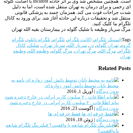
است. همچنین مشخص شد وی بر اثر حادثه Incident با اصابت گلوله
ای زخمی و برای درمان به تهران منتقل شده است، اما به دلیل
شدت جراحات فوت می کند. همزمان جسد به پزشکی قانونی
منتقل شد و تحقیقات درباره این حادثه آغاز شد. برای ورود به کانال
تلگرام ما کلیک کنید.
مرگ سرباز وظیفه با شلیک گلوله در بیمارستان بقیه الله تهران
Tags:
استیکر تلگرام
,
اکانت تلگرام
,
تلگرام
,
تلگرام دانلود
,
تلگرام
گروه
,
تهران گلوله
,
در
,
سرباز الله
,
سرباز تهران
,
شلیک
,
کانال
تلگرام
,
مرگ الله
,
مرگ تهران
,
مرگ گلوله
,
وظیفه الله
,
وظیفه
تهران
Related Posts
نامه به
محیط بانان توسط دانش آموز زواره ای
بدون دیدگاه
|
آوریل 1, 2016
نباید اطلاعات ۲۰ میلیون کاربر ایرانی در خارج ذخیره شود
بدون دیدگاه
|
آگوست 23, 2016
فقط حرفه ای ها
بدون دیدگاه
|
ژوئن 18, 2016
فیلترینگ تلگرام شایعه
یا واقعیت؟