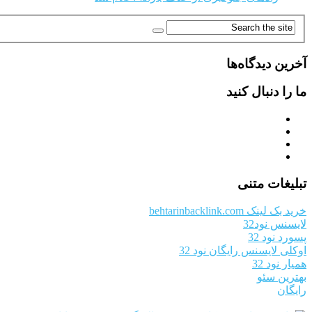
آخرین دیدگاه‌ها
ما را دنبال کنید
تبلیغات متنی
خرید بک لینک behtarinbacklink.com
لایسنس نود32
پسورد نود 32
اوکلی لایسنس رایگان نود 32
همیار نود 32
بهترین سئو
رایگان