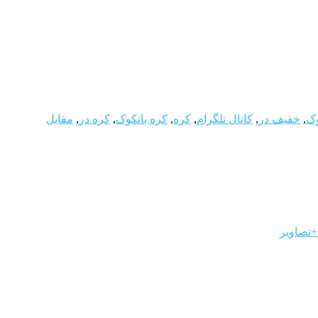
وک
,
خفیف در
,
کانال تلگرام
,
کره
,
کره بانکوک
,
کره در
,
مقابل
+تصاویر