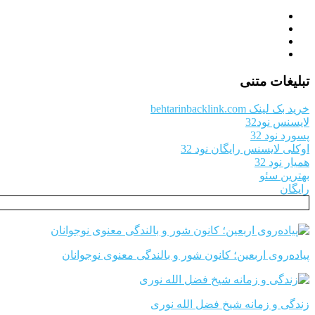
تبلیغات متنی
خرید بک لینک behtarinbacklink.com
لایسنس نود32
پسورد نود 32
اوکلی لایسنس رایگان نود 32
همیار نود 32
بهترین سئو
رایگان
پیاده‌روی اربعین؛ کانون شور و بالندگی معنوی نوجوانان
زندگی و زمانه شیخ فضل الله نوری