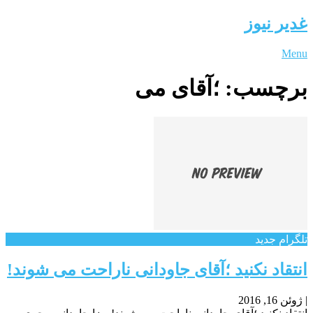
غدیر نیوز
Menu
برچسب:
؛آقای می
تلگرام جدید
انتقاد نکنید ؛آقای جاودانی ناراحت می شوند!
|
ژوئن 16, 2016