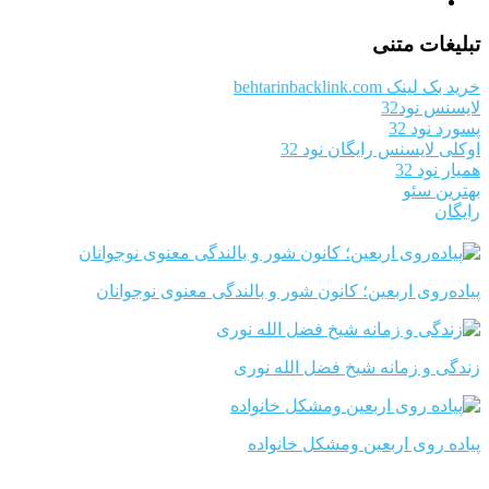
تبلیغات متنی
خرید بک لینک behtarinbacklink.com
لایسنس نود32
پسورد نود 32
اوکلی لایسنس رایگان نود 32
همیار نود 32
بهترین سئو
رایگان
پیاده‌روی اربعین؛ کانون شور و بالندگی معنوی نوجوانان
زندگی و زمانه شیخ فضل الله نوری
پیاده روی اربعین ومشکل خانواده