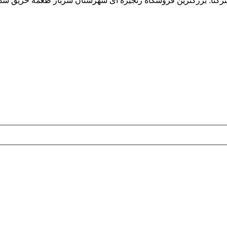
رکنا: بزرگترین فروشگاه زنجیره ای شهرستان سرباز طعمه حریق شد