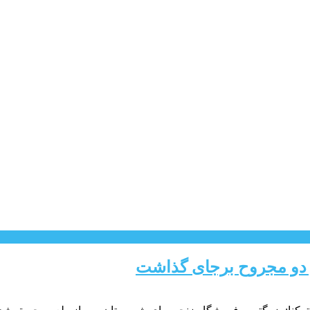
 دو مجروح برجای گذاشت