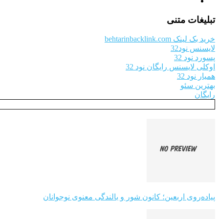
تبلیغات متنی
خرید بک لینک behtarinbacklink.com
لایسنس نود32
پسورد نود 32
اوکلی لایسنس رایگان نود 32
همیار نود 32
بهترین سئو
رایگان
پیاده‌روی اربعین؛ کانون شور و بالندگی معنوی نوجوانان